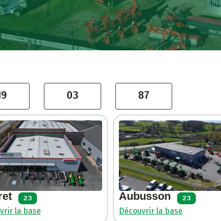
19
03
87
ret
Aubusson
23
23
rir la base
Découvrir la base