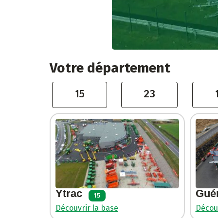
Votre département
15
23
Gué
Ytrac
15
Découv
Découvrir la base