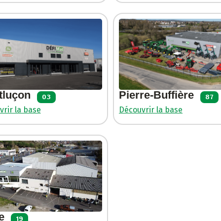
tluçon
Pierre-Buffière
03
87
rir la base
Découvrir la base
e
19