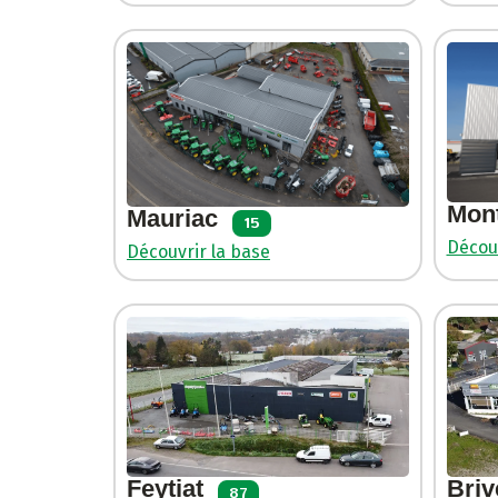
Mon
Mauriac
15
Découv
Découvrir la base
Feytiat
Briv
87