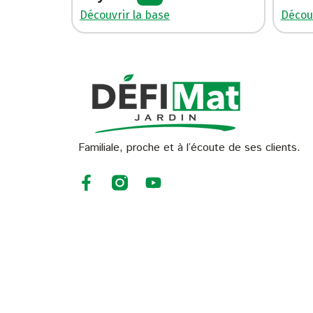
Découvrir la base
Découv
Familiale, proche et à l’écoute de ses clients.
F
Y
a
o
c
u
e
t
b
u
o
b
o
e
k
-