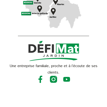
Une entreprise familiale, proche et à l’écoute de ses
clients.
F
Y
a
o
c
u
e
t