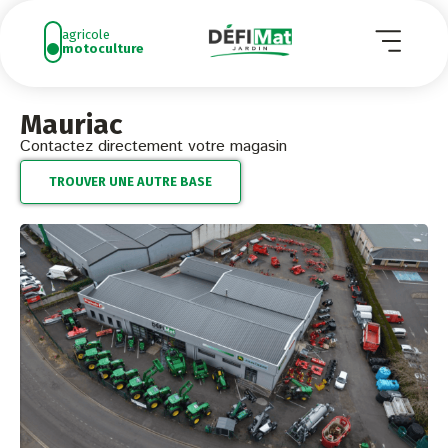
Aller
agricole
au
motoculture
contenu
Mauriac
Contactez directement votre magasin
TROUVER UNE AUTRE BASE